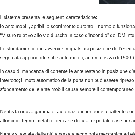
Il sistema presenta le seguenti caratteristiche:
le ante mobili, apribili a scorrimento durante il normale funzion
“Misure relative alle vie d’uscita in caso d’incendio” del DM Int
Lo sfondamento può avvenire in qualsiasi posizione dell’eserciz
segnalata apponendo sulle ante mobili, ad un’altezza di 1500 
In caso di mancanza di corrente le ante restano in posizione d’
interrotto; il moto automatico della porta non può essere ripreso
sfondamento delle ante mobili causa sempre il contemporaneo s
Neptis la nuova gamma di automazioni per porte a battente compos
alluminio, legno, metallo, per case di cura, ospedali, case per anzi
Neptis si avvale della più avanzata tecnologia meccanica ed ele