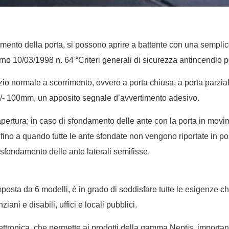
amento della porta, si possono aprire a battente con una semplice
erno 10/03/1998 n. 64 “Criteri generali di sicurezza antincendio 
io normale a scorrimento, ovvero a porta chiusa, a porta parzia
+/- 100mm, un apposito segnale d’avvertimento adesivo.
apertura; in caso di sfondamento delle ante con la porta in mov
 fino a quando tutte le ante sfondate non vengono riportate in po
fondamento delle ante laterali semifisse.
ta da 6 modelli, è in grado di soddisfare tutte le esigenze che 
ani e disabili, uffici e locali pubblici.
ttronica, che permette ai prodotti della gamma Neptis, importan